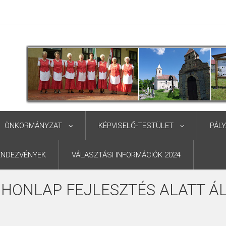
ÖNKORMÁNYZAT
KÉPVISELŐ-TESTÜLET
PÁL
ENDEZVÉNYEK
VÁLASZTÁSI INFORMÁCIÓK 2024
 HONLAP FEJLESZTÉS ALATT ÁL