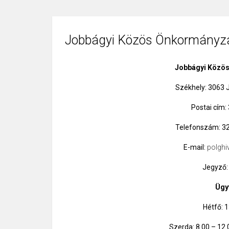
Jobbágyi Közös Önkormányzat
Jobbágyi Közös
Székhely: 3063 J
Postai cím:
Telefonszám: 3
E-mail:
polghi
Jegyző:
Ügy
Hétfő: 1
Szerda: 8.00 – 12.