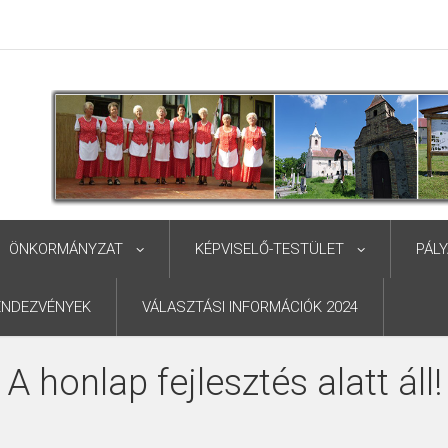
ÖNKORMÁNYZAT
KÉPVISELŐ-TESTÜLET
PÁL
ENDEZVÉNYEK
VÁLASZTÁSI INFORMÁCIÓK 2024
A honlap fejlesztés alatt áll!