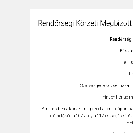
Rendőrségi Körzeti Megbízott
Rendőrségi 
Bírszák
Tel.: 
F
Szarvasgede Községháza: 30
minden hónap má
Amennyiben a körzeti megbízott a fenti időpontban
elérhetőség a 107 vagy a 112-es segélykérő
tel