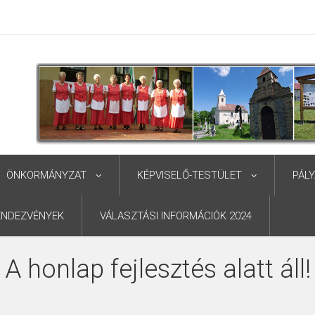
ÖNKORMÁNYZAT
KÉPVISELŐ-TESTÜLET
PÁL
ENDEZVÉNYEK
VÁLASZTÁSI INFORMÁCIÓK 2024
A honlap fejlesztés alatt áll!