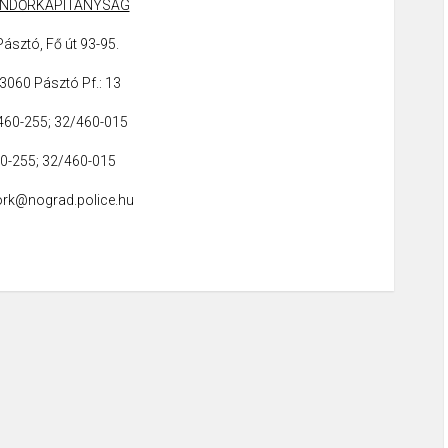
ENDŐRKAPITÁNYSÁG
ásztó, Fő út 93-95.
3060 Pásztó Pf.: 13
/460-255; 32/460-015
60-255; 32/460-015
tork@nograd.police.hu