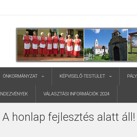
ÖNKORMÁNYZAT
KÉPVISELŐ-TESTÜLET
PÁL
ENDEZVÉNYEK
VÁLASZTÁSI INFORMÁCIÓK 2024
A honlap fejlesztés alatt áll!