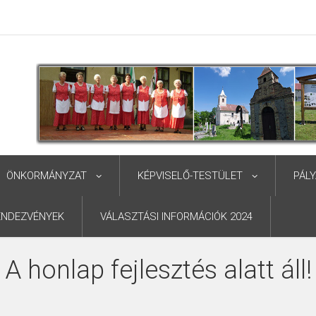
ÖNKORMÁNYZAT
KÉPVISELŐ-TESTÜLET
PÁL
ENDEZVÉNYEK
VÁLASZTÁSI INFORMÁCIÓK 2024
A honlap fejlesztés alatt áll!