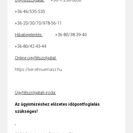
Ügyfélszolgálat:
+36-1/238-3838
+36-46/535-535
+36-20/30/70/978-56-11
Hibabejelentés:
+36-80/38-39-40
+36-80/42-43-44
Online ügyfélszolgálat:
https://ker.elmuemasz.hu
Ügyfélszolgálati iroda:
Az ügyintézéshez előzetes időpontfoglalás
szükséges!