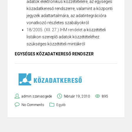
adatok elektronikus közzétételére, az egységes
közadatkereső rendszerre, valamint a központi
jegyzék adattartalmára, az adatintegrációra
vonatkozó részletes szabályokról
18/2005. (XII. 27.) IHM rendelet
a közzétételi
listákon szereplő adatok közzétételéhez
szükséges közzétételi mintákról
EGYSÉGES KÖZADATKERESŐ RENDSZER
admin.szarvasgede
február 19, 2010
895
No Comments
Egyéb