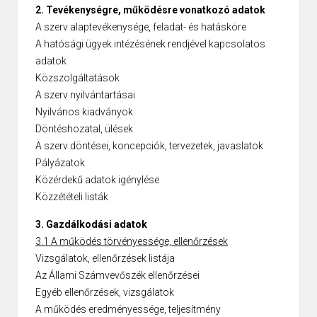
2. Tevékenységre, működésre vonatkozó adatok
A szerv alaptevékenysége, feladat- és hatásköre
A hatósági ügyek intézésének rendjével kapcsolatos
adatok
Közszolgáltatások
A szerv nyilvántartásai
Nyilvános kiadványok
Döntéshozatal, ülések
A szerv döntései, koncepciók, tervezetek, javaslatok
Pályázatok
Közérdekű adatok igénylése
Közzétételi listák
3. Gazdálkodási adatok
3.1 A működés törvényessége, ellenőrzések
Vizsgálatok, ellenőrzések listája
Az Állami Számvevőszék ellenőrzései
Egyéb ellenőrzések, vizsgálatok
A működés eredményessége, teljesítmény