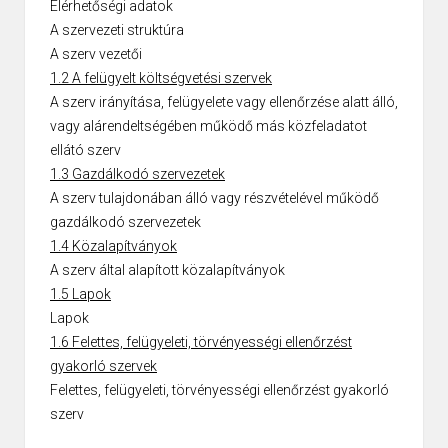
Elérhetőségi adatok
A szervezeti struktúra
A szerv vezetői
1.2 A felügyelt költségvetési szervek
A szerv irányítása, felügyelete vagy ellenőrzése alatt álló,
vagy alárendeltségében működő más közfeladatot
ellátó szerv
1.3 Gazdálkodó szervezetek
A szerv tulajdonában álló vagy részvételével működő
gazdálkodó szervezetek
1.4 Közalapítványok
A szerv által alapított közalapítványok
1.5 Lapok
Lapok
1.6 Felettes, felügyeleti, törvényességi ellenőrzést
gyakorló szervek
Felettes, felügyeleti, törvényességi ellenőrzést gyakorló
szerv