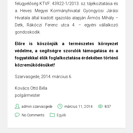
felügyelőség KTVF: 43922-1/2013. sz. tájékoztatása és
a Heves Megyei Kormányhivatal Gyöngyösi Járási
Hivatala által kiadott igazolás alapján Ármós Mihály –
Detk, Rákóczi Ferenc utca 4. – egyéni vállalkozó
gondoskodik.
Előre is köszönjük a természetes környezet
védelme, a segítségre szorulók támogatása és a
fogyatékkal élők foglalkoztatása érdekében történő
közreműködésüket!
Szarvasgede, 2014. március 6.
Kovács Ottó Béla
polgármester
admin.szarvasgede
március 11, 2014
837
No Comments
Egyéb