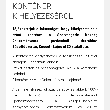
KONTÉNER
KIHELYEZÉSÉRŐL
Tájékoztatjuk a lakosságot, hogy kihelyezett zöld
színű konténer a Szarvasgede Község
Önkormányzata garázsánál (korábban
Tűzoltószertár, Kossuth Lajos út 30.) található.
A konténerbe elhelyezhetőek a feleslegessé vált textil
anyagok, ruhaneműk, lábbelik.
Ezeket tisztán és becsomagolva kérjük a konténerbe
bedobni!
A konténer
nem
az Önkormányzat tulajdona!
A benne elhelyezett ruházati darabok és lábbelik 100%-
ban történő újbóli felhasználásáról,
újrahasznosításáról a Közép-Duna-Völgyi
Környezetvédelmi, Természetvédelmi és Vízügyi