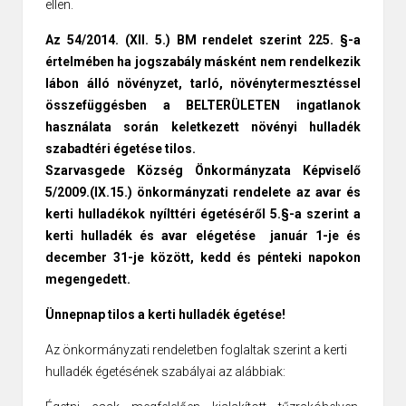
ellen.
Az 54/2014. (XII. 5.) BM rendelet szerint 225. §-a
értelmében ha jogszabály másként nem rendelkezik
lábon álló növényzet, tarló, növénytermesztéssel
összefüggésben a BELTERÜLETEN ingatlanok
használata során keletkezett növényi hulladék
szabadtéri égetése tilos.
Szarvasgede Község Önkormányzata Képviselő
5/2009.(IX.15.) önkormányzati rendelete az avar és
kerti hulladékok nyílttéri égetéséről 5.§-a szerint a
kerti hulladék és avar elégetése január 1-je és
december 31-je között, kedd és pénteki napokon
megengedett.
Ünnepnap tilos a kerti hulladék égetése!
Az önkormányzati rendeletben foglaltak szerint a kerti
hulladék égetésének szabályai az alábbiak: