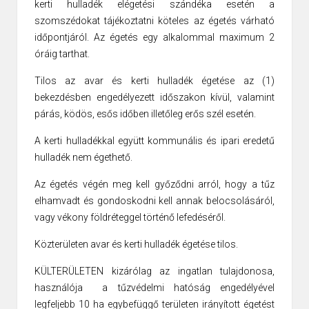
kerti hulladék elégetési szándéka esetén a
szomszédokat tájékoztatni köteles az égetés várható
időpontjáról. Az égetés egy alkalommal maximum 2
óráig tarthat.
Tilos az avar és kerti hulladék égetése az (1)
bekezdésben engedélyezett időszakon kívül, valamint
párás, ködös, esős időben illetőleg erős szél esetén.
A kerti hulladékkal együtt kommunális és ipari eredetű
hulladék nem égethető.
Az égetés végén meg kell győződni arról, hogy a tűz
elhamvadt és gondoskodni kell annak belocsolásáról,
vagy vékony földréteggel történő lefedéséről.
Közterületen avar és kerti hulladék égetése tilos.
KÜLTERÜLETEN kizárólag az ingatlan tulajdonosa,
használója a tűzvédelmi hatóság engedélyével
legfeljebb 10 ha egybefüggő területen irányított égetést