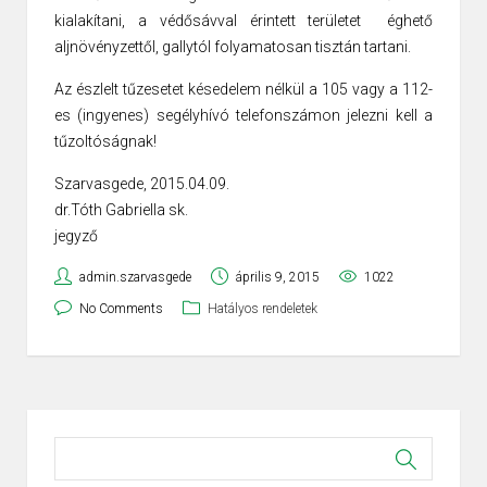
kialakítani, a védősávval érintett területet éghető
aljnövényzettől, gallytól folyamatosan tisztán tartani.
Az észlelt tűzesetet késedelem nélkül a 105 vagy a 112-
es (ingyenes) segélyhívó telefonszámon jelezni kell a
tűzoltóságnak!
Szarvasgede, 2015.04.09.
dr.Tóth Gabriella sk.
jegyző
admin.szarvasgede
április 9, 2015
1022
No Comments
Hatályos rendeletek