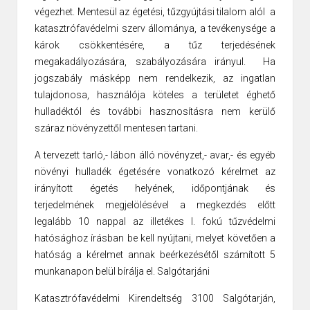
végezhet. Mentesül az égetési, tűzgyújtási tilalom alól a
katasztrófavédelmi szerv állománya, a tevékenysége a
károk csökkentésére, a tűz terjedésének
megakadályozására, szabályozására irányul. Ha
jogszabály másképp nem rendelkezik, az ingatlan
tulajdonosa, használója köteles a területet éghető
hulladéktól és további hasznosításra nem kerülő
száraz növényzettől mentesen tartani.
A tervezett tarló,- lábon álló növényzet,- avar,- és egyéb
növényi hulladék égetésére vonatkozó kérelmet az
irányított égetés helyének, időpontjának és
terjedelmének megjelölésével a megkezdés előtt
legalább 10 nappal az illetékes I. fokú tűzvédelmi
hatósághoz írásban be kell nyújtani, melyet követően a
hatóság a kérelmet annak beérkezésétől számított 5
munkanapon belül bírálja el. Salgótarjáni
Katasztrófavédelmi Kirendeltség 3100 Salgótarján,