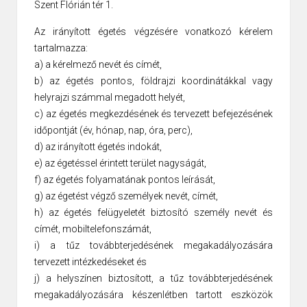
Szent Flórián tér 1.
Az irányított égetés végzésére vonatkozó kérelem
tartalmazza:
a) a kérelmező nevét és címét,
b) az égetés pontos, földrajzi koordinátákkal vagy
helyrajzi számmal megadott helyét,
c) az égetés megkezdésének és tervezett befejezésének
időpontját (év, hónap, nap, óra, perc),
d) az irányított égetés indokát,
e) az égetéssel érintett terület nagyságát,
f) az égetés folyamatának pontos leírását,
g) az égetést végző személyek nevét, címét,
h) az égetés felügyeletét biztosító személy nevét és
címét, mobiltelefonszámát,
i) a tűz továbbterjedésének megakadályozására
tervezett intézkedéseket és
j) a helyszínen biztosított, a tűz továbbterjedésének
megakadályozására készenlétben tartott eszközök