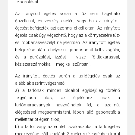
felsorolását.
Az irányított égetés során a tűz nem hagyható
őrizetlenül, és veszély esetén, vagy ha az irányított
égetést befejezték, azt azonnal el kell oltani. Az irányított
égetés csak úgy végezhető, hogy az a környezetére tűz-
és robbanásveszélyt ne jelentsen. Az irányított égetés
befejezése után a helyszínt gondosan át kell vizsgálni,
és a parázslást, izzást – vízzel, földtakarással,
kéziszerszámokkal – meg kell szüntetni.
Az irányított égetés során a tarlóégetés csak az
alábbiak szerint végezhető:
a) a tarlónak minden oldalról egyidejűleg történő
felgyújtása tilos; az égetéshez csak a
tarlómaradványok használhatók fel; a szalmát
elégetéssel megsemmisíteni, lábon álló gabonatábla
mellett tarlót égetni tilos,
b) a tarlót vagy az érintett szakaszokat a tarlóégetés
megkezdése előtt legalább 3 méter szélességben körül