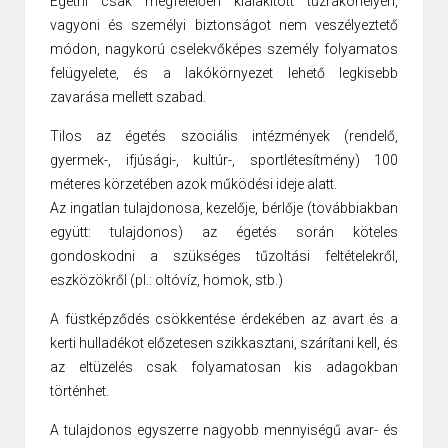
Égetni csak megfelelően kialakított tűzrakóhelyen,
vagyoni és személyi biztonságot nem veszélyeztető
módon, nagykorú cselekvőképes személy folyamatos
felügyelete, és a lakókörnyezet lehető legkisebb
zavarása mellett szabad.
Tilos az égetés szociális intézmények (rendelő,
gyermek-, ifjúsági-, kultúr-, sportlétesítmény) 100
méteres körzetében azok működési ideje alatt.
Az ingatlan tulajdonosa, kezelője, bérlője (továbbiakban
együtt: tulajdonos) az égetés során köteles
gondoskodni a szükséges tűzoltási feltételekről,
eszközökről (pl.: oltóvíz, homok, stb.)
A füstképződés csökkentése érdekében az avart és a
kerti hulladékot előzetesen szikkasztani, szárítani kell, és
az eltüzelés csak folyamatosan kis adagokban
történhet.
A tulajdonos egyszerre nagyobb mennyiségű avar- és