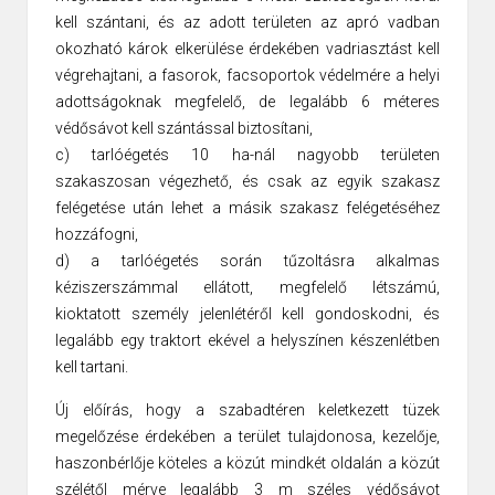
kell szántani, és az adott területen az apró vadban
okozható károk elkerülése érdekében vadriasztást kell
végrehajtani, a fasorok, facsoportok védelmére a helyi
adottságoknak megfelelő, de legalább 6 méteres
védősávot kell szántással biztosítani,
c) tarlóégetés 10 ha-nál nagyobb területen
szakaszosan végezhető, és csak az egyik szakasz
felégetése után lehet a másik szakasz felégetéséhez
hozzáfogni,
d) a tarlóégetés során tűzoltásra alkalmas
kéziszerszámmal ellátott, megfelelő létszámú,
kioktatott személy jelenlétéről kell gondoskodni, és
legalább egy traktort ekével a helyszínen készenlétben
kell tartani.
Új előírás, hogy a szabadtéren keletkezett tüzek
megelőzése érdekében a terület tulajdonosa, kezelője,
haszonbérlője köteles a közút mindkét oldalán a közút
szélétől mérve legalább 3 m széles védősávot