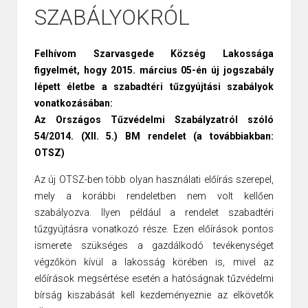
SZABÁLYOKRÓL
Felhívom Szarvasgede Község Lakossága
figyelmét, hogy 2015. március 05-én új jogszabály
lépett életbe a szabadtéri tűzgyújtási szabályok
vonatkozásában:
Az Országos Tűzvédelmi Szabályzatról szóló
54/2014. (XII. 5.) BM rendelet (a továbbiakban:
OTSZ)
Az új OTSZ-ben több olyan használati előírás szerepel,
mely a korábbi rendeletben nem volt kellően
szabályozva. Ilyen például a rendelet szabadtéri
tűzgyújtásra vonatkozó része. Ezen előírások pontos
ismerete szükséges a gazdálkodó tevékenységet
végzőkön kívül a lakosság körében is, mivel az
előírások megsértése esetén a hatóságnak tűzvédelmi
bírság kiszabását kell kezdeményeznie az elkövetők