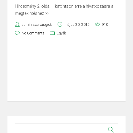
Hirdetmény 2. oldal – kattintson erre a hivatkozásra a
megtekintéshez >>
admin.szarvasgede
május 20, 2015
910
No Comments
Egyéb