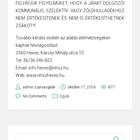
FELHÍVJUK FIGYELMÜKET, HOGY A JÁRAT DOLGOZÓI
KOMMUNÁLIS, SZELEKTÍV- VAGY ZÖLDHULLADÉKHOZ
NEM ÉRTÉKESÍTENEK ÉS NEM IS ÉRTÉKESÍTHETNEK
ZSÁKOT!!!
További kérdés esetén az alábbi elérhetőségeken
kaphat felvilágosítást:
3360 Heves, Károlyi Mihály utca 15.
Tel: 36/36 346-822
Email: info.heves@nhsz.hu
Web: www.nhszheves.hu
admin.szarvasgede
október 17, 2016
877
No Comments
Egyéb