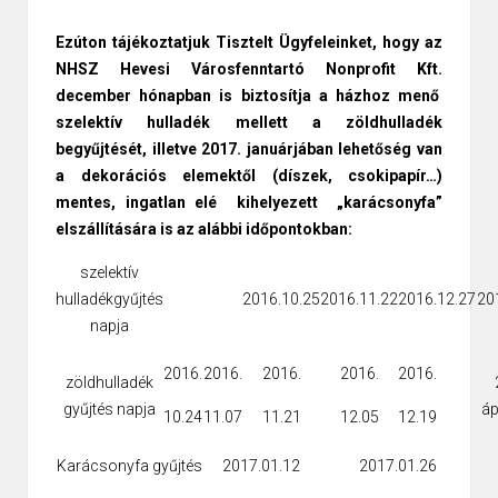
Ezúton tájékoztatjuk Tisztelt Ügyfeleinket, hogy az
NHSZ Hevesi Városfenntartó Nonprofit Kft.
december hónapban is biztosítja a házhoz menő
szelektív hulladék mellett a zöldhulladék
begyűjtését, illetve 2017. januárjában lehetőség van
a dekorációs elemektől (díszek, csokipapír…)
mentes, ingatlan elé kihelyezett „karácsonyfa”
elszállítására is az alábbi időpontokban:
szelektív
hulladékgyűjtés
2016.10.25
2016.11.22
2016.12.27
20
napja
2016.
2016.
2016.
2016.
2016.
zöldhulladék
gyűjtés napja
áp
10.24
11.07
11.21
12.05
12.19
Karácsonyfa gyűjtés
2017.01.12
2017.01.26