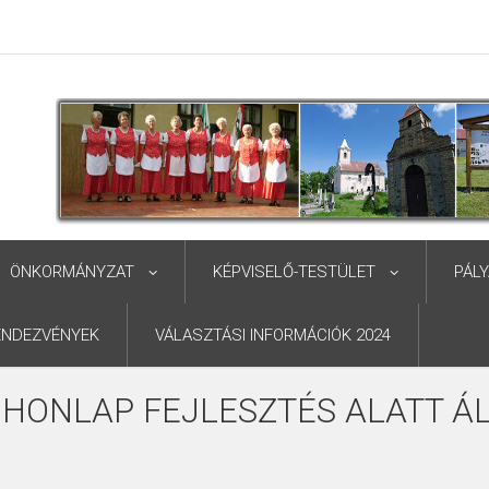
ÖNKORMÁNYZAT
KÉPVISELŐ-TESTÜLET
PÁL
ENDEZVÉNYEK
VÁLASZTÁSI INFORMÁCIÓK 2024
 HONLAP FEJLESZTÉS ALATT ÁL