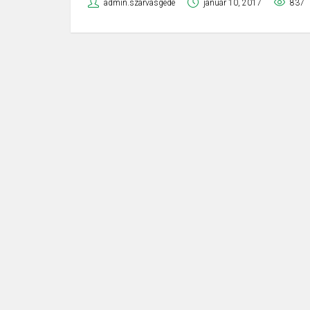
admin.szarvasgede
január 10, 2017
837