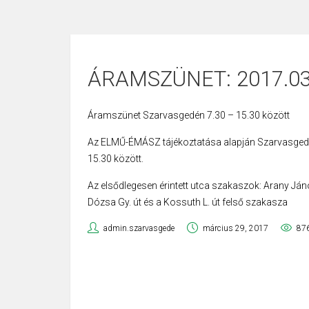
ÁRAMSZÜNET: 2017.03
Áramszünet Szarvasgedén 7.30 – 15.30 között
Az ELMŰ-ÉMÁSZ tájékoztatása alapján Szarvasgedén
15.30 között.
Az elsődlegesen érintett utca szakaszok: Arany János
Dózsa Gy. út és a Kossuth L. út felső szakasza
admin.szarvasgede
március 29, 2017
87