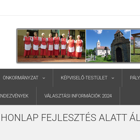
ÖNKORMÁNYZAT
KÉPVISELŐ-TESTÜLET
PÁL
ENDEZVÉNYEK
VÁLASZTÁSI INFORMÁCIÓK 2024
 HONLAP FEJLESZTÉS ALATT ÁL