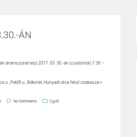
.30.-ÁN
 áramszünet lesz 2017. 03. 30.-án (csütörtök) 7.30 –
 u., Petőfi u., Béke tér, Hunyadi utca felső szakasza +
6
No Comments
Egyéb