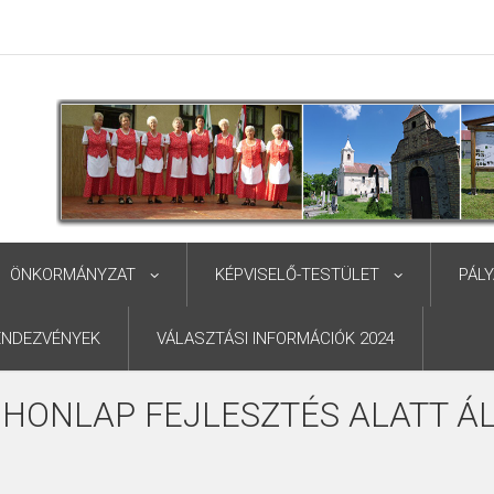
ÖNKORMÁNYZAT
KÉPVISELŐ-TESTÜLET
PÁL
ENDEZVÉNYEK
VÁLASZTÁSI INFORMÁCIÓK 2024
 HONLAP FEJLESZTÉS ALATT ÁL