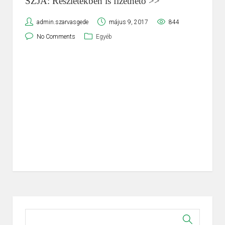
SZJA: Részletekben is fizethető >>
admin.szarvasgede
május 9, 2017
844
No Comments
Egyéb