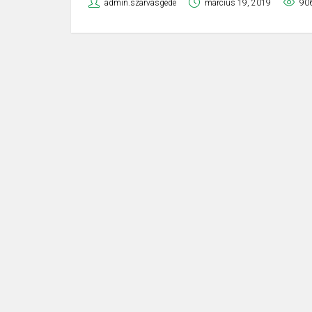
admin.szarvasgede
március 19, 2019
90