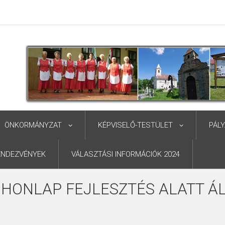
ÖNKORMÁNYZAT
KÉPVISELŐ-TESTÜLET
PÁL
ENDEZVÉNYEK
VÁLASZTÁSI INFORMÁCIÓK 2024
 HONLAP FEJLESZTÉS ALATT ÁL