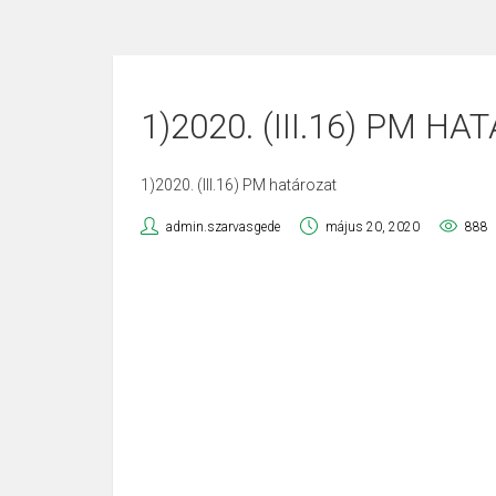
1)2020. (III.16) PM H
1)2020. (III.16) PM határozat
admin.szarvasgede
május 20, 2020
888