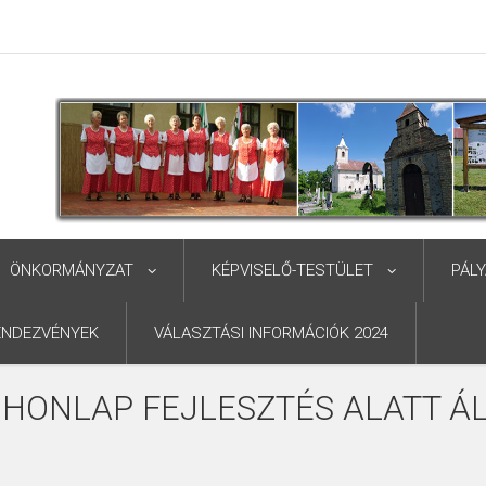
ÖNKORMÁNYZAT
KÉPVISELŐ-TESTÜLET
PÁL
ENDEZVÉNYEK
VÁLASZTÁSI INFORMÁCIÓK 2024
 HONLAP FEJLESZTÉS ALATT ÁL