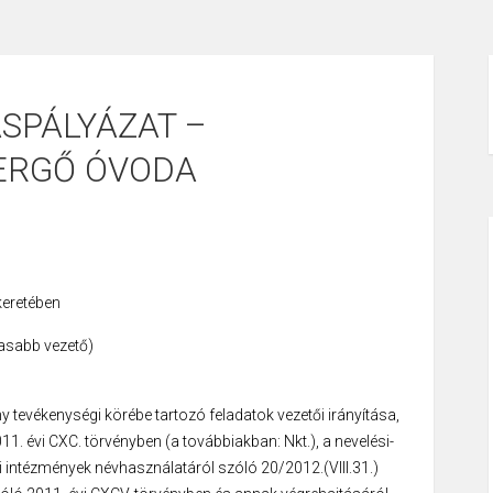
SPÁLYÁZAT –
SERGŐ ÓVODA
keretében
asabb vezető)
y tevékenységi körébe tartozó feladatok vezetői irányítása,
11. évi CXC. törvényben (a továbbiakban: Nkt.), a nevelési-
 intézmények névhasználatáról szóló 20/2012.(VIII.31.)