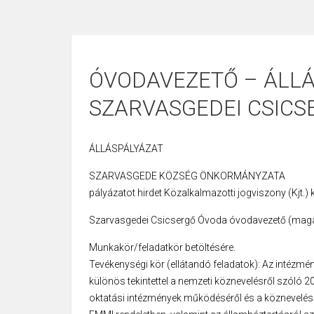
ÓVODAVEZETŐ – ÁLLÁ
SZARVASGEDEI CSIC
ÁLLÁSPÁLYÁZAT
SZARVASGEDE KÖZSÉG ÖNKORMÁNYZATA
pályázatot hirdet Közalkalmazotti jogviszony (Kjt.) 
Szarvasgedei Csicsergő Óvoda óvodavezető (mag
Munkakör/feladatkör betöltésére.
Tevékenységi kör (ellátandó feladatok): Az intézmén
különös tekintettel a nemzeti köznevelésről szóló 20
oktatási intézmények működéséről és a köznevelési