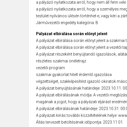
a pályázó nyilatkozata arról, hogy nem áll fenn vele
a pályázó nyilatkozata arról, hogy a személyes meg
testület nyilvános ülésén történhet-e, vagy kéri a zár
Járművezetői engedély kategória: B
Pályázat elbírálása során előnyt jelent
A pályázat elbírálása során előnyt jelent a szakmai 
A pályázat elbírálása során előnyt jelent a vezetői ta
A pályázat részeként benyújtandó igazolások, al
részletes szakmai önéletrajz
vezetői program
szakmai gyakorlat hitelt érdemlő igazolása
végzettséget, szakképesítést igazoló okiratok máso
A pályázat benyújtásának határideje: 2023.10.11. 0
A pályázat elbírálásának módja: A vezetői megbízásró
magának a jogot, hogy a pályázati eljárást eredmény
A pályázat elbírálásának határideje: 2023.10.31. 00:
A pályázati kiírás további közzétételének helye: w
Állás tervezett betöltésének időpontja: 2023.11.01.