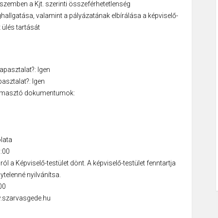
 szemben a Kjt. szerinti összeférhetetlenség
hallgatása, valamint a pályázatának elbírálása a képviselő-
t ülés tartását
tapasztalat?: Igen
pasztalat?: Igen
átámasztó dokumentumok:
lata
0:00
l a Képviselő-testület dönt. A képviselő-testület fenntartja
telenné nyilvánítsa.
00
ww.szarvasgede.hu