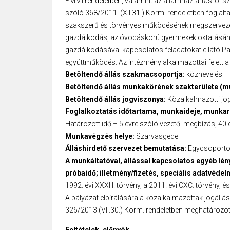
EMMI rendeletben, valamint az államháztartásról sz
szóló 368/2011. (XII.31.) Korm. rendeletben foglalt
szakszerű és törvényes működésének megszervezés
gazdálkodás, az óvodáskorú gyermekek oktatásán
gazdálkodásával kapcsolatos feladatokat ellátó P
együttműködés. Az intézmény alkalmazottai felett a
Betöltendő állás szakmacsoportja:
köznevelés
Betöltendő állás munkakörének szakterülete (m
Betöltendő állás jogviszonya:
Közalkalmazotti jog
Foglalkoztatás időtartama, munkaideje, munkar
Határozott idő – 5 évre szóló vezetői megbízás, 40 
Munkavégzés helye:
Szarvasgede
Álláshirdető szervezet bemutatása:
Egycsoportos
A munkáltatóval, állással kapcsolatos egyéb lény
próbaidő; illetmény/fizetés, speciális adatvédel
1992. évi XXXIII. törvény, a 2011. évi CXC. törvény, é
A pályázat elbírálására a közalkalmazottak jogállásá
326/2013.(VII.30.) Korm. rendeletben meghatározott 
Feltételek, előnyök