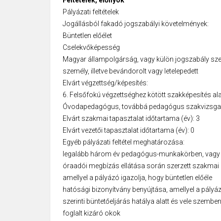
Pályázati feltételek
Jogállásból fakadó jogszabályi követelmények:
Büntetlen előélet
Cselekvőképesség
Magyar állampolgárság, vagy külön jogszabály sze
személy, illetve bevándorolt vagy letelepedett
Elvárt végzettség/képesítés:
6. Felsőfokú végzettséghez kötött szakképesítés 
Óvodapedagógus, továbbá pedagógus szakvizsga ke
Elvárt szakmai tapasztalat időtartama (év): 3
Elvárt vezetői tapasztalat időtartama (év): 0
Egyéb pályázati feltétel meghatározása:
legalább három év pedagógus-munkakörben, vagy h
óraadói megbízás ellátása során szerzett szakmai 
amellyel a pályázó igazolja, hogy büntetlen előéle
hatósági bizonyítvány benyújtása, amellyel a pályázó
szerinti büntetőeljárás hatálya alatt és vele szembe
foglalt kizáró okok