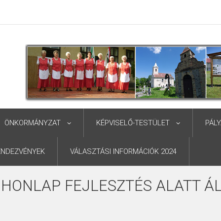
ÖNKORMÁNYZAT
KÉPVISELŐ-TESTÜLET
PÁL
ENDEZVÉNYEK
VÁLASZTÁSI INFORMÁCIÓK 2024
 HONLAP FEJLESZTÉS ALATT ÁL