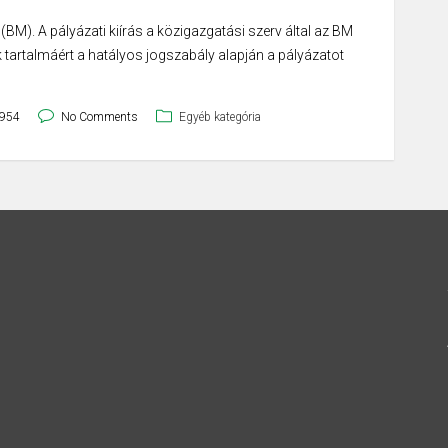
(BM). A pályázati kiírás a közigazgatási szerv által az BM
 tartalmáért a hatályos jogszabály alapján a pályázatot
954
No Comments
Egyéb kategória