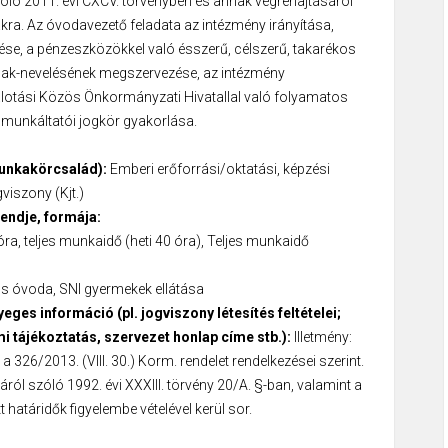
óló 2011. évi CXCV. törvényben és annak végrehajtásáról
akra. Az óvodavezető feladata az intézmény irányítása,
e, a pénzeszközökkel való ésszerű, célszerű, takarékos
ak-nevelésének megszervezése, az intézmény
alotási Közös Önkormányzati Hivatallal való folyamatos
 munkáltatói jogkör gyakorlása.
unkakörcsalád):
Emberi erőforrási/oktatási, képzési
viszony (Kjt.)
endje, formája:
óra, teljes munkaidő (heti 40 óra), Teljes munkaidő
 óvoda, SNI gyermekek ellátása
eges információ (pl. jogviszony létesítés feltételei;
mi tájékoztatás, szervezet honlap címe stb.):
Illetmény:
s a 326/2013. (VIII. 30.) Korm. rendelet rendelkezései szerint.
ról szóló 1992. évi XXXIII. törvény 20/A. §-ban, valamint a
határidők figyelembe vételével kerül sor.