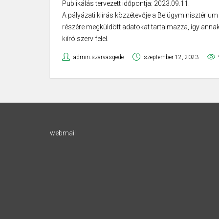
Publikálás tervezett időpontja: 2023.09.11.
A pályázati kiírás közzétevője a Belügyminisztérium 
részére megküldött adatokat tartalmazza, így annak
kiíró szerv felel.
admin.szarvasgede
szeptember 12, 2023
webmail