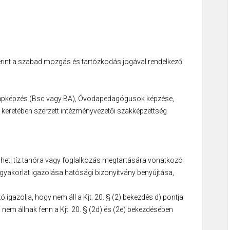
rint a szabad mozgás és tartózkodás jogával rendelkező
alapképzés (Bsc vagy BA), Óvodapedagógusok képzése,
retében szerzett intézményvezetői szakképzettség
eti tíz tanóra vagy foglalkozás megtartására vonatkozó
gyakorlat igazolása hatósági bizonyítvány benyújtása,
 igazolja, hogy nem áll a Kjt. 20. § (2) bekezdés d) pontja
n nem állnak fenn a Kjt. 20. § (2d) és (2e) bekezdésében