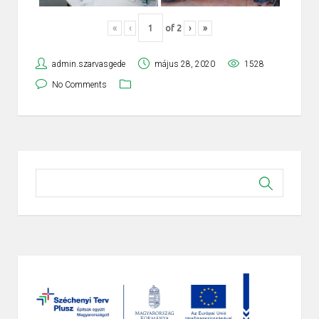
«
‹
of
2
›
»
admin.szarvasgede
május 28, 2020
1528
No Comments