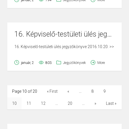
január, 2
794
Jegyzőkönyvek
More
16. Képviselő-testületi ülés jegyzőkönyve 2016.10.20.
16. Képviselő-testületi ülés jegyzőkönyve 2016.10.20. >>
január, 2
803
Jegyzőkönyvek
More
Page 10 of 20
« First
«
...
8
9
10
11
12
...
20
...
»
Last »